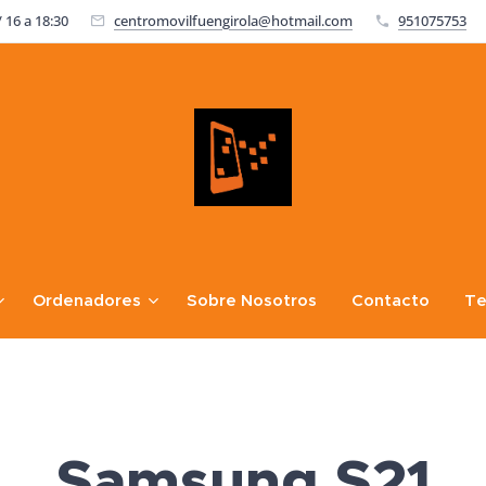
 16 a 18:30
centromovilfuengirola@hotmail.com
951075753
Ordenadores
Sobre Nosotros
Contacto
Te
Samsung S21