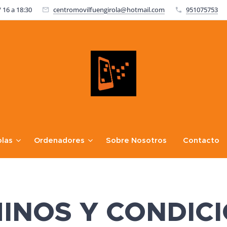
 16 a 18:30
centromovilfuengirola@hotmail.com
951075753
las
Ordenadores
Sobre Nosotros
Contacto
Política de Privacidad
INOS Y CONDIC